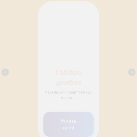
Габбро
диабаз
Карельский гранит темных
оттенков
Узнать
цену